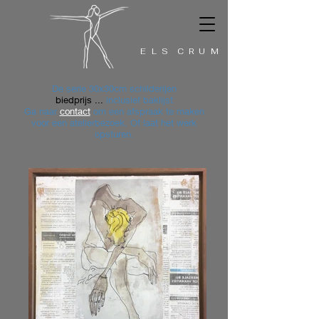
E L S C R U M
De serie 30x30cm schilderijen
biedprijs ...
inclusief baklijst
Ga naar
contact
om een afspraak te maken
voor een atelierbezoek. Of laat het werk
opsturen.